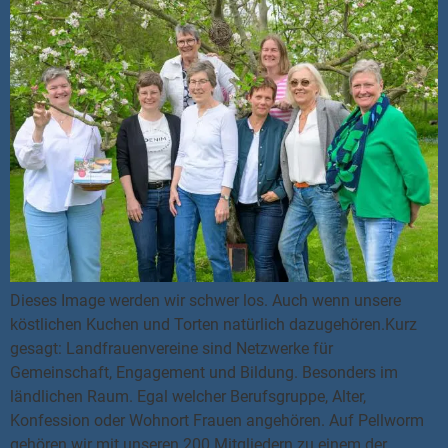
Dieses Image werden wir schwer los. Auch wenn unsere
köstlichen Kuchen und Torten natürlich dazugehören.Kurz
gesagt: Landfrauenvereine sind Netzwerke für
Gemeinschaft, Engagement und Bildung. Besonders im
ländlichen Raum. Egal welcher Berufsgruppe, Alter,
Konfession oder Wohnort Frauen angehören. Auf Pellworm
gehören wir mit unseren 200 Mitgliedern zu einem der