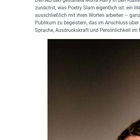
Den Auftakt gestaltete Mona Harry in den Klasse
zunächst, was Poetry Slam eigentlich ist: ein li
ausschließlich mit ihren Worten arbeiten – ganz
Publikum zu begeistern, das im Anschluss über 
Sprache, Ausdruckskraft und Persönlichkeit im 